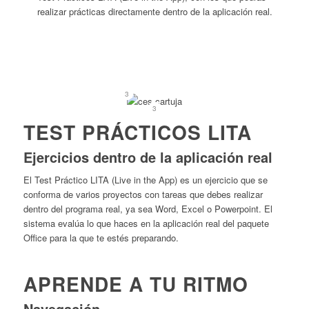
realizar prácticas directamente dentro de la aplicación real.
1
2
3
1
2
3
1
2
3
1
2
3
TEST PRÁCTICOS LITA
Ejercicios dentro de la aplicación real
El Test Práctico LITA (Live in the App) es un ejercicio que se
conforma de varios proyectos con tareas que debes realizar
dentro del programa real, ya sea Word, Excel o Powerpoint. El
sistema evalúa lo que haces en la aplicación real del paquete
Office para la que te estés preparando.
APRENDE A TU RITMO
Navegación