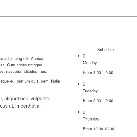
Schedule
r adipiscing elit. Aenean
Monday
ssa. Cum sociis natoque
es, nascetur ridiculus mus.
From 8:00 – 9:00
esque eu, pretium quis, sem. Nulla
Tuesday
l, aliquet nec, vulputate
From 8:00 – 9:00
cus ut, imperdiet a,
Thursday
From 12:00-13:00