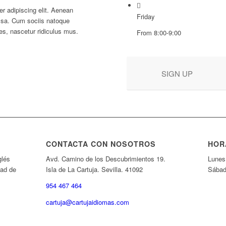
r adipiscing elit. Aenean
Friday
ssa. Cum sociis natoque
es, nascetur ridiculus mus.
From 8:00-9:00
SIGN UP
CONTACTA CON NOSOTROS
HOR
glés
Avd. Camino de los Descubrimientos 19.
Lunes 
dad de
Isla de La Cartuja. Sevilla. 41092
Sábad
954 467 464
cartuja@cartujaidiomas.com